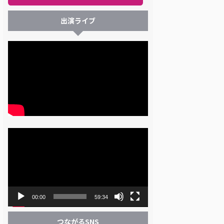
出演ライブ
動
画
プ
レ
ー
ヤ
ー
00:00
59:34
つながるSNS