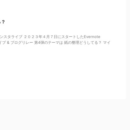
る？
r対談インスタライブ ２０２３年４月７日にスタートしたEvernote
ライブ & ブログリレー 第4弾のテーマは 紙の整理どうしてる？ マイ