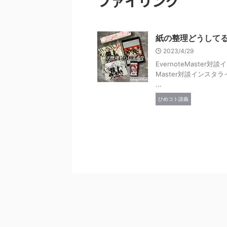
ファイリング
紙の整理どうして
2023/4/29
EvernoteMaste
Master対談インスタ
...
ひめコト談義