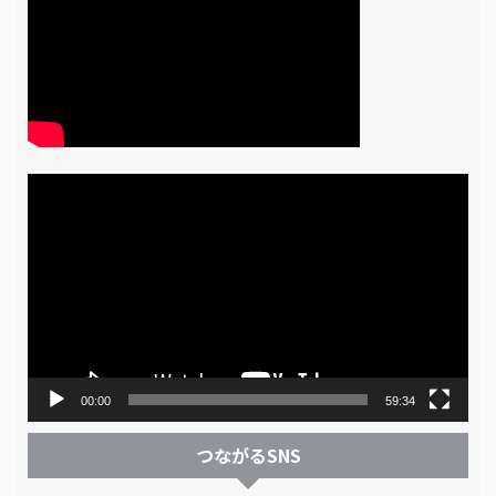
動
画
プ
レ
ー
ヤ
ー
00:00
59:34
つながるSNS