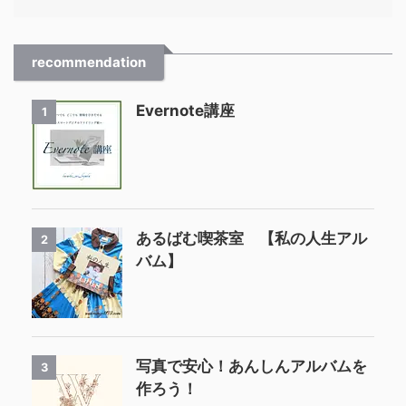
recommendation
Evernote講座
1
あるばむ喫茶室 【私の人生アル
2
バム】
写真で安心！あんしんアルバムを
3
作ろう！