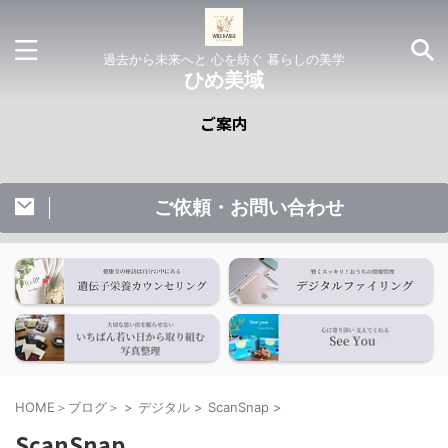
過去から未来へと 心を紡ぐ 暮らしの美学
ひめ美域
ご案内
☟ご
ご依頼・お問い合わせ
HOME＞ブログ＞
>
デジタル
>
ScanSnap
>
ScanSnap