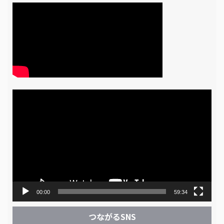
動
画
プ
レ
ー
ヤ
ー
00:00
59:34
つながるSNS