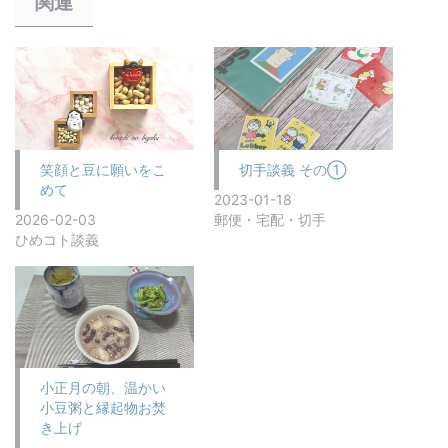
関連
笑顔と豆に願いをこ
切手談義 その①
めて
2023-01-18
2026-02-03
郵便・宅配・切手
ひめコト談義
小正月の朝、温かい
小豆粥と縁起物お焚
き上げ