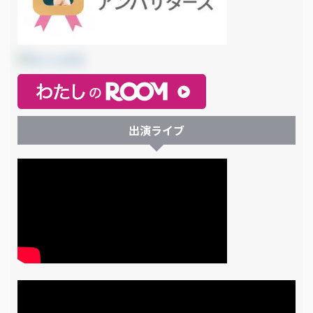
出演ライブ
動
画