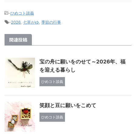
-
ひめコト談義
-
2026
,
七草がゆ
,
季節の行事
関連投稿
宝の舟に願いをのせて～2026年、福
を迎える暮らし
ひめコト談義
笑顔と豆に願いをこめて
ひめコト談義