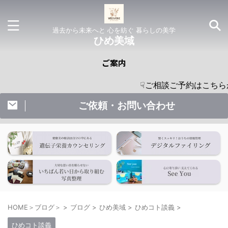
過去から未来へと 心を紡ぐ 暮らしの美学
ひめ美域
ご案内
☟ご相談ご予約はこちらからどうぞ 
ご依頼・お問い合わせ
HOME＞ブログ＞
>
ブログ
>
ひめ美域
>
ひめコト談義
>
ひめコト談義