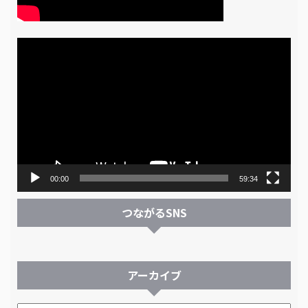
動
画
プ
レ
ー
ヤ
ー
00:00
59:34
つながるSNS
アーカイブ