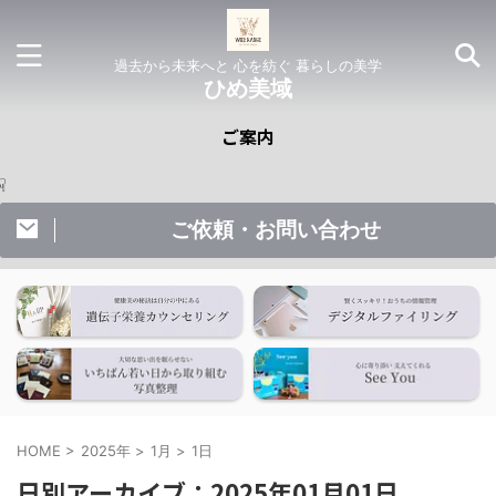
過去から未来へと 心を紡ぐ 暮らしの美学
ひめ美域
ご案内
☟ご
ご依頼・お問い合わせ
HOME
>
2025年
>
1月
>
1日
日別アーカイブ：2025年01月01日