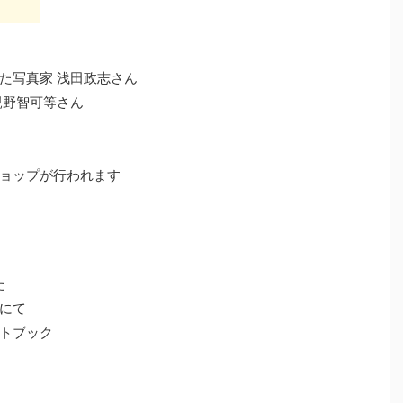
た写真家 浅田政志さん
親野智可等さん
ョップが行われます
た
にて
トブック
も