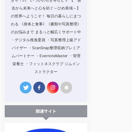
きゃ！の いつかの引き寄せビト 【 過
去から未来へと心を紡ぐ～ひめ美域～】
の世界へようこそ！ 毎日の暮らしにまつ
わる 《身体と食事》《書類や写真整理》
のお悩みまで まるっと幅広くサポート中
・デジタル推進委員 ・写真整理上級アド
バイザー ・ScanSnap整理収納プレミア
ムパートナー ・EvernoteMaster ・管理
栄養士 ・フィットネスクラブ ジムイン
ストラクター
関連サイト