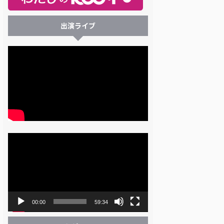
出演ライブ
動
画
プ
レ
ー
ヤ
ー
00:00
59:34