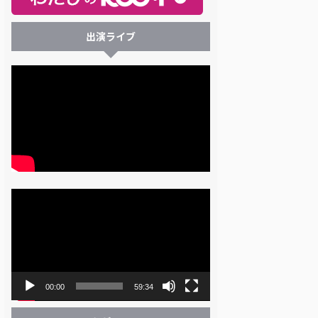
出演ライブ
動
画
プ
レ
ー
ヤ
ー
00:00
59:34