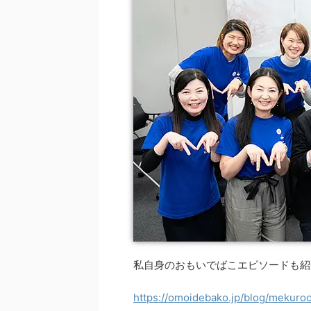
私自身のおもいでばこエピソードも紹
https://omoidebako.jp/blog/mekuro