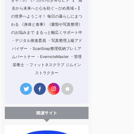
きゃ！の いつかの引き寄せビト 【 過
去から未来へと心を紡ぐ～ひめ美域～】
の世界へようこそ！ 毎日の暮らしにまつ
わる 《身体と食事》《書類や写真整理》
のお悩みまで まるっと幅広くサポート中
・デジタル推進委員 ・写真整理上級アド
バイザー ・ScanSnap整理収納プレミア
ムパートナー ・EvernoteMaster ・管理
栄養士 ・フィットネスクラブ ジムイン
ストラクター
関連サイト