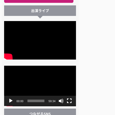
出演ライブ
動
画
プ
レ
ー
ヤ
ー
00:00
59:34
つながるSNS