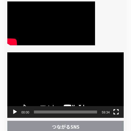
動
画
プ
レ
ー
ヤ
ー
00:00
59:34
つながるSNS