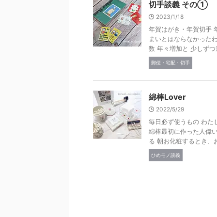
切手談義 その①
2023/1/18
年賀はがき・年賀切手 年
まいとはならなかったわ
数 年々増加と 少しずつ進
郵便・宅配・切手
綿棒Lover
2022/5/29
毎日必ず使うもの わた
綿棒最初に作った人偉い
る 朝お化粧するとき、お掃
ひめモノ談義