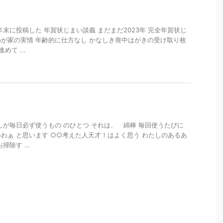
末に投稿した 年賀状じまい談義 まだまだ2023年 完全年賀状じ
が家の実情 年齢的に仕方なし かなしき喪中はがきの受け取り枚
めて ...
しが毎日必ず使うもの のひとつ それは、 綿棒 毎回使うたびに
わぁ と思います ○○考えた人天才！はよく思う わたしのあるあ
除す ...