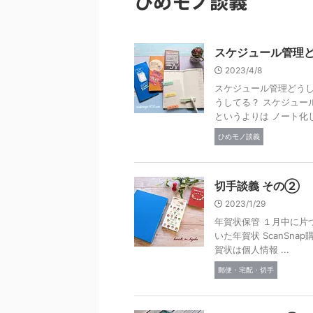
ひめモノ談義
スケジュール管理
2023/4/8
スケジュール管理どうし
うしてる？ スケジュー
というよりは ノート化して
ひめモノ談義
切手談義 その②
2023/1/29
年賀状保管 １月中に片
いた年賀状 ScanSna
賀状は個人情報 ...
郵便・宅配・切手