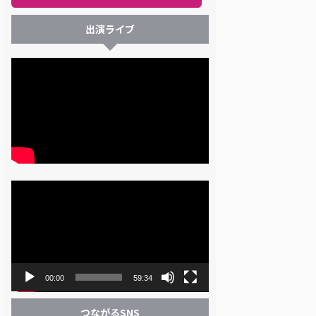
出演ライブ
動
画
プ
レ
ー
ヤ
ー
00:00
59:34
つながるSNS